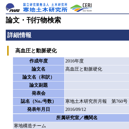
論文・刊行物検索
詳細情報
高血圧と動脈硬化
作成年度
2016年度
論文名
高血圧と動脈硬化
論文名（和訳）
論文副題
発表会
誌名（No./号数）
寒地土木研究所月報 第760号
発表年月日
2016/09/12
所属研究室／機関名
寒地構造チーム