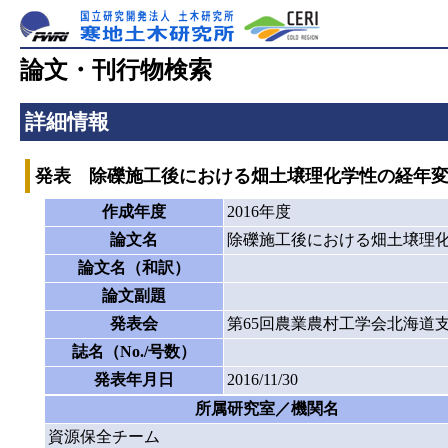
論文・刊行物検索
詳細情報
発表 除礫施工後における畑土壌理化学性の経年
作成年度
2016年度
論文名
除礫施工後における畑土壌理
論文名（和訳）
論文副題
発表会
第65回農業農村工学会北海道
誌名（No./号数）
発表年月日
2016/11/30
所属研究室／機関名
資源保全チーム