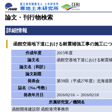
論文・刊行物検索
詳細情報
函館空港地下道における耐震補強工事の施工につ
作成年度
2015年度
論文名
函館空港地下道における耐震
論文名（和訳）
論文副題
発表会
第59回（平成27年度）北海道
誌名（No./号数）
発表年月日
2016/02/16 ～ 2016/02/18
所属研究室／機関名
函館開発建設部 函館港湾事務所