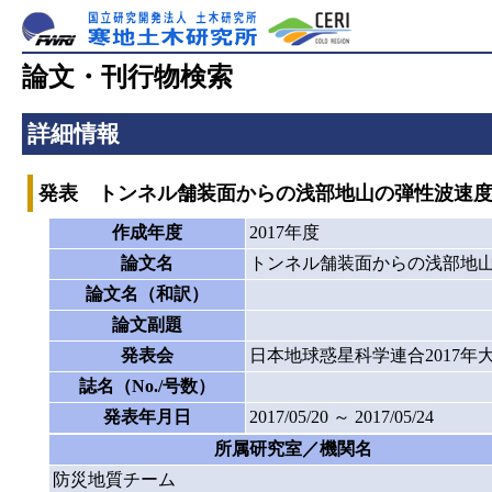
論文・刊行物検索
詳細情報
発表 トンネル舗装面からの浅部地山の弾性波速
作成年度
2017年度
論文名
トンネル舗装面からの浅部地
論文名（和訳）
論文副題
発表会
日本地球惑星科学連合2017年
誌名（No./号数）
発表年月日
2017/05/20 ～ 2017/05/24
所属研究室／機関名
防災地質チーム