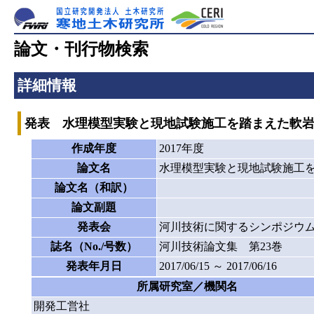
論文・刊行物検索
詳細情報
発表 水理模型実験と現地試験施工を踏まえた軟
作成年度
2017年度
論文名
水理模型実験と現地試験施工
論文名（和訳）
論文副題
発表会
河川技術に関するシンポジウ
誌名（No./号数）
河川技術論文集 第23巻
発表年月日
2017/06/15 ～ 2017/06/16
所属研究室／機関名
開発工営社