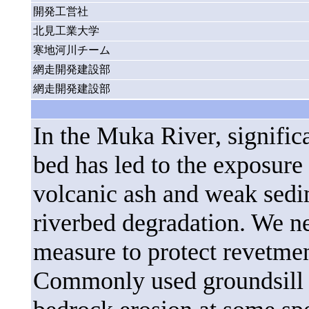
開発工営社
北見工業大学
寒地河川チーム
網走開発建設部
網走開発建設部
In the Muka River, signific
bed has led to the exposure 
volcanic ash and weak sedim
riverbed degradation. We ne
measure to protect revetme
Commonly used groundsill is