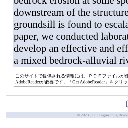
bedrock erosion at some spec
downstream of the structures
groundsill is found to escal
paper, we conducted laborat
develop an effective and eff
a mixed bedrock-alluvial ri
このサイトで提供される情報には、ＰＤＦファイルが
AdobeReaderが必要です、「Get AdobeReade
© 2023 Civil Engineering Researc