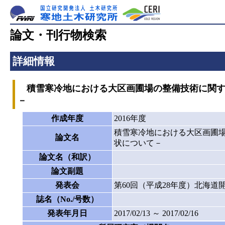
論文・刊行物検索
詳細情報
積雪寒冷地における大区画圃場の整備技術に関す
－
作成年度
2016年度
積雪寒冷地における大区画圃
論文名
状について－
論文名（和訳）
論文副題
発表会
第60回（平成28年度）北海道
誌名（No./号数）
発表年月日
2017/02/13 ～ 2017/02/16