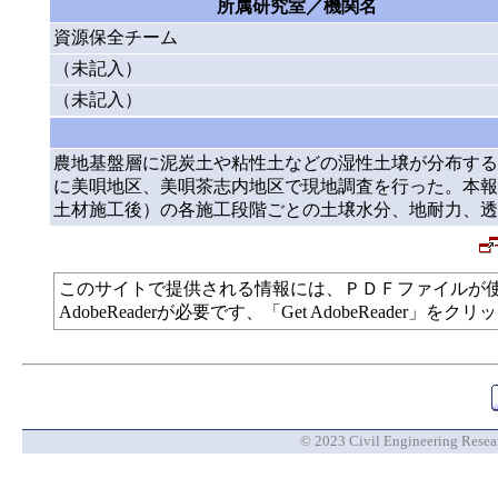
所属研究室／機関名
資源保全チーム
（未記入）
（未記入）
農地基盤層に泥炭土や粘性土などの湿性土壌が分布する
に美唄地区、美唄茶志内地区で現地調査を行った。本報
土材施工後）の各施工段階ごとの土壌水分、地耐力、透
このサイトで提供される情報には、ＰＤＦファイルが
AdobeReaderが必要です、「Get AdobeReade
© 2023 Civil Engineering Researc