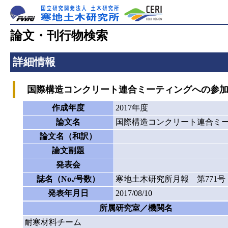
論文・刊行物検索
詳細情報
国際構造コンクリート連合ミーティングへの参加
作成年度
2017年度
論文名
国際構造コンクリート連合ミ
論文名（和訳）
論文副題
発表会
誌名（No./号数）
寒地土木研究所月報 第771号
発表年月日
2017/08/10
所属研究室／機関名
耐寒材料チーム