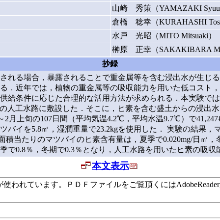
山崎 秀策（YAMAZAKI Syuu
倉橋 稔幸（KURAHASHI Tosh
水戸 光昭（MITO Mitsuaki）
榊原 正幸（SAKAKIBARA Mas
抄録
される場合，暴露されることで重金属等を含む浸出水が生じる
る．近年では，植物の重金属等の吸収能力を用いた低コスト，
供給条件に応じた合理的な活用方法が求められる．本実験では
ビ製の人工水路に敷設した．そこに，ヒ素を含む盛土からの浸出水
月下旬～2月上旬の107日間（平均気温4.2℃，平均水温9.7℃）で
を5.8㎡，湿潤重量で23.2kgを使用した． 実験の結果，マ
面積当たりのマツバイのヒ素含有量は，夏季で0.020mg/日㎡，
で0.8％，冬期で0.3％となり，人工水路を用いたヒ素の吸
本文表示
います。ＰＤＦファイルをご覧頂くにはAdobeReaderが必要で