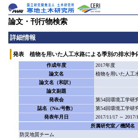
論文・刊行物検索
詳細情報
発表 植物を用いた人工水路による季別の排水浄
作成年度
2017年度
論文名
植物を用いた人工
論文名（和訳）
論文副題
発表会
第54回環境工学研
誌名（No./号数）
第54回環境工学研
発表年月日
2017/11/17 ～ 2017/
所属研究室／機関名
防災地質チーム