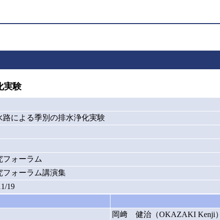
化実験
水路による季別の排水浄化実験
究フォーラム
究フォーラム講演集
11/19
岡﨑 健治（OKAZAKI Kenji