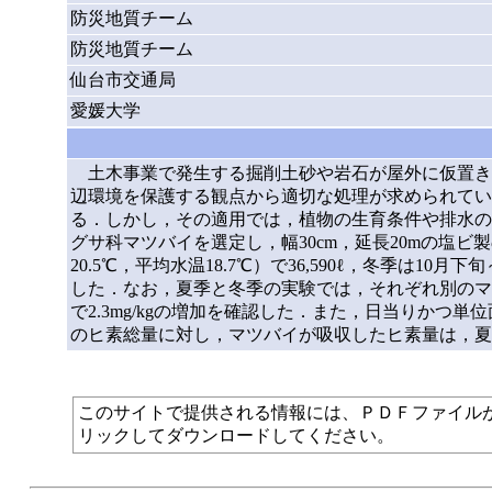
防災地質チーム
防災地質チーム
仙台市交通局
愛媛大学
土木事業で発生する掘削土砂や岩石が屋外に仮置き
辺環境を保護する観点から適切な処理が求められてい
る．しかし，その適用では，植物の生育条件や排水の
グサ科マツバイを選定し，幅30cm，延長20mの塩
20.5℃，平均水温18.7℃）で36,590ℓ，冬季は10
した．なお，夏季と冬季の実験では，それぞれ別のマツバイ
で2.3mg/kgの増加を確認した．また，日当りかつ単位
のヒ素総量に対し，マツバイが吸収したヒ素量は，夏季
このサイトで提供される情報には、ＰＤＦファイルが使われて
リックしてダウンロードしてください。