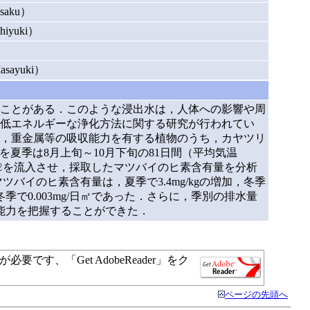
saku）
iyuki）
ayuki）
ことがある．このような浸出水は，人体への影響や周
低エネルギーな浄化方法に関する研究が行われてい
，重金属等の吸収能力を有する植物のうち，カヤツリ
を夏季は8月上旬～10月下旬の81日間（平均気温
41,247ℓを流入させ，採取したマツバイのヒ素含有量を分析
ツバイのヒ素含有量は，夏季で3.4mg/kgの増加，冬季
冬季で0.003mg/日㎡であった．さらに，季別の排水量
収能力を把握することができた．
す、「Get AdobeReader」をク
ページの先頭へ