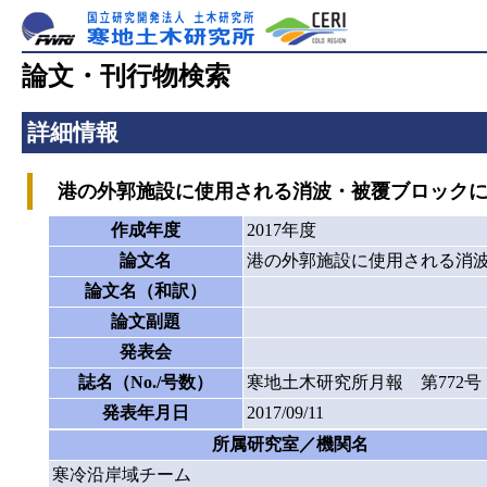
論文・刊行物検索
詳細情報
港の外郭施設に使用される消波・被覆ブロックに
作成年度
2017年度
論文名
港の外郭施設に使用される消
論文名（和訳）
論文副題
発表会
誌名（No./号数）
寒地土木研究所月報 第772号
発表年月日
2017/09/11
所属研究室／機関名
寒冷沿岸域チーム