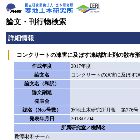
論文・刊行物検索
詳細情報
コンクリートの凍害に及ぼす凍結防止剤の散布形
作成年度
2017年度
論文名
コンクリートの凍害に及ぼす
論文名（和訳）
論文副題
発表会
誌名（No./号数）
寒地土木研究所月報 第776号
発表年月日
2018/01/04
所属研究室／機関名
耐寒材料チーム