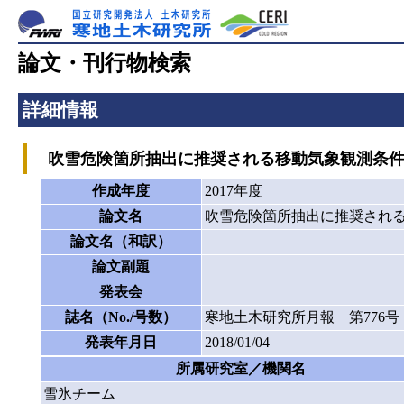
論文・刊行物検索
詳細情報
吹雪危険箇所抽出に推奨される移動気象観測条件
作成年度
2017年度
論文名
吹雪危険箇所抽出に推奨され
論文名（和訳）
論文副題
発表会
誌名（No./号数）
寒地土木研究所月報 第776号
発表年月日
2018/01/04
所属研究室／機関名
雪氷チーム