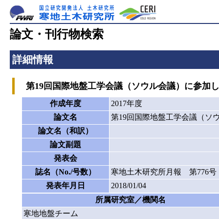
論文・刊行物検索
詳細情報
第19回国際地盤工学会議（ソウル会議）に参加
作成年度
2017年度
論文名
第19回国際地盤工学会議（ソ
論文名（和訳）
論文副題
発表会
誌名（No./号数）
寒地土木研究所月報 第776号
発表年月日
2018/01/04
所属研究室／機関名
寒地地盤チーム