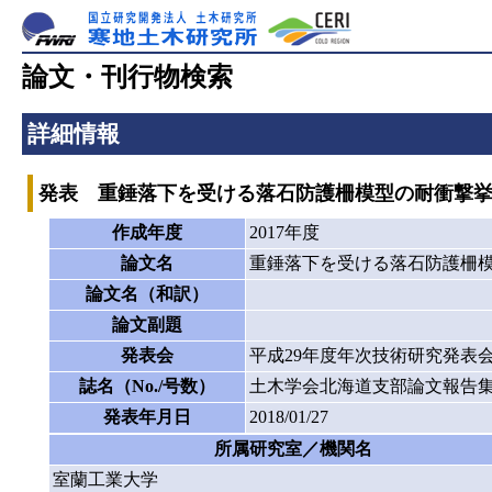
論文・刊行物検索
詳細情報
発表 重錘落下を受ける落石防護柵模型の耐衝撃
作成年度
2017年度
論文名
重錘落下を受ける落石防護柵
論文名（和訳）
論文副題
発表会
平成29年度年次技術研究発表
誌名（No./号数）
土木学会北海道支部論文報告
発表年月日
2018/01/27
所属研究室／機関名
室蘭工業大学