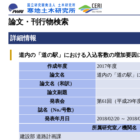
論文・刊行物検索
詳細情報
道内の「道の駅」における入込客数の増加要因
作成年度
2017年度
論文名
道内の「道の駅」
論文名（和訳）
論文副題
発表会
第61回（平成29
誌名（No./号数）
発表年月日
2018/02/20 ～ 2018/
所属研究室／機関名
建設部 道路計画課