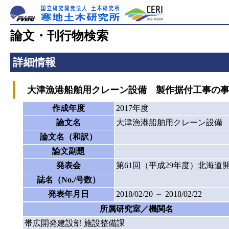
論文・刊行物検索
詳細情報
大津漁港船舶用クレーン設備 製作据付工事の事
作成年度
2017年度
論文名
大津漁港船舶用クレーン設備
論文名（和訳）
論文副題
発表会
第61回（平成29年度）北海道
誌名（No./号数）
発表年月日
2018/02/20 ～ 2018/02/22
所属研究室／機関名
帯広開発建設部 施設整備課