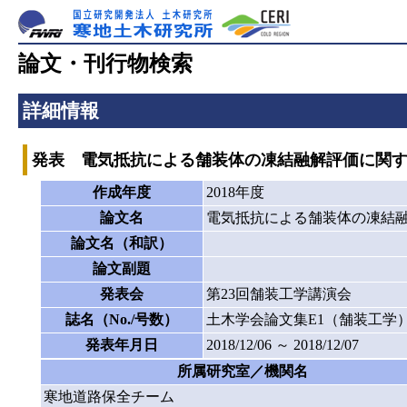
論文・刊行物検索
詳細情報
発表 電気抵抗による舗装体の凍結融解評価に関
作成年度
2018年度
論文名
電気抵抗による舗装体の凍結
論文名（和訳）
論文副題
発表会
第23回舗装工学講演会
誌名（No./号数）
土木学会論文集E1（舗装工学）
発表年月日
2018/12/06 ～ 2018/12/07
所属研究室／機関名
寒地道路保全チーム