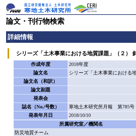
論文・刊行物検索
詳細情報
シリーズ「土木事業における地質課題」（２） 
作成年度
2018年度
論文名
シリーズ「土木事業における地
論文名（和訳）
論文副題
発表会
誌名（No./号数）
寒地土木研究所月報 第785号
発表年月日
2018/10/10
所属研究室／機関名
防災地質チーム