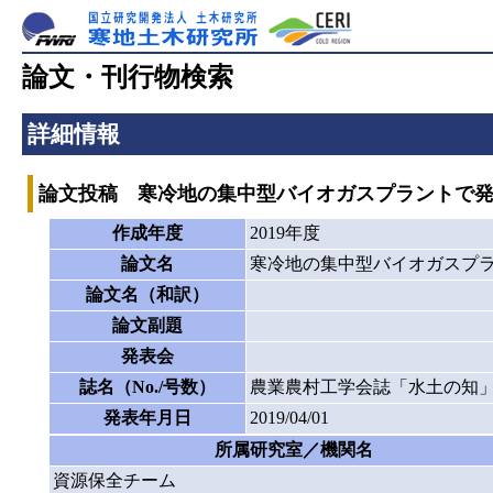
論文・刊行物検索
詳細情報
論文投稿 寒冷地の集中型バイオガスプラントで
作成年度
2019年度
論文名
寒冷地の集中型バイオガスプ
論文名（和訳）
論文副題
発表会
誌名（No./号数）
農業農村工学会誌「水土の知
発表年月日
2019/04/01
所属研究室／機関名
資源保全チーム