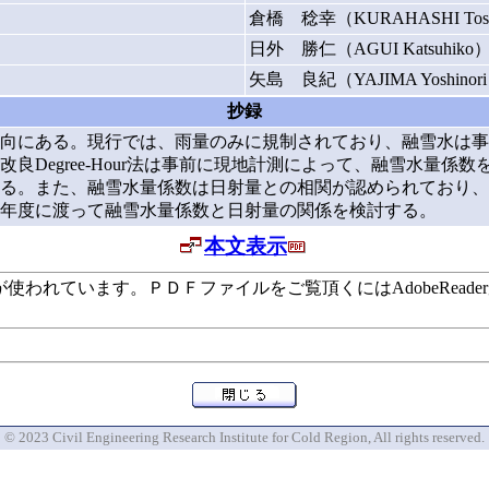
倉橋 稔幸（KURAHASHI Tosh
日外 勝仁（AGUI Katsuhiko
矢島 良紀（YAJIMA Yoshinor
抄録
向にある。現行では、雨量のみに規制されており、融雪水は事
良Degree-Hour法は事前に現地計測によって、融雪水量係
る。また、融雪水量係数は日射量との相関が認められており、
年度に渡って融雪水量係数と日射量の関係を検討する。
本文表示
います。ＰＤＦファイルをご覧頂くにはAdobeReaderが必要で
© 2023 Civil Engineering Research Institute for Cold Region, All rights reserved.