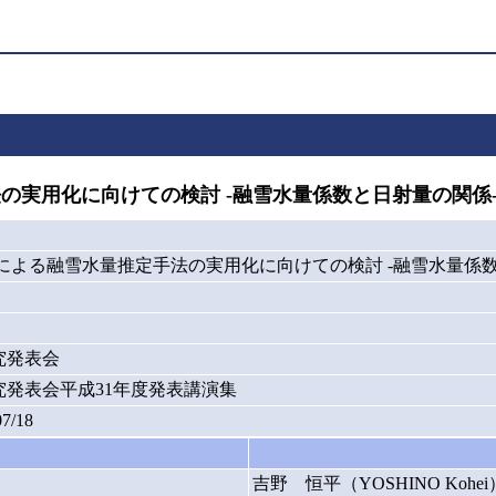
手法の実用化に向けての検討 -融雪水量係数と日射量の関係
our法による融雪水量推定手法の実用化に向けての検討 -融雪水量係
究発表会
究発表会平成31年度発表講演集
07/18
吉野 恒平（YOSHINO Kohei