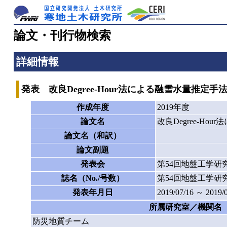
論文・刊行物検索
詳細情報
発表 改良Degree-Hour法による融雪水量推定
作成年度
2019年度
論文名
改良Degree-H
論文名（和訳）
論文副題
発表会
第54回地盤工学研
誌名（No./号数）
第54回地盤工学研
発表年月日
2019/07/16 ～ 2019/
所属研究室／機関名
防災地質チーム