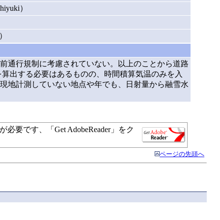
iyuki）
）
i）
前通行規制に考慮されていない。以上のことから道路
数を算出する必要はあるものの、時間積算気温のみを入
現地計測していない地点や年でも、日射量から融雪水
す、「Get AdobeReader」をク
ページの先頭へ