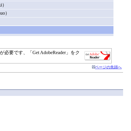
ki）
uo）
す、「Get AdobeReader」をク
ページの先頭へ