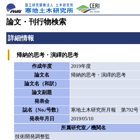
論文・刊行物検索
詳細情報
帰納的思考・演繹的思考
作成年度
2019年度
論文名
帰納的思考・演繹的思考
論文名（和訳）
論文副題
発表会
誌名（No./号数）
寒地土木研究所月報 第792号
発表年月日
2019/05/10
所属研究室／機関名
技術開発調整監