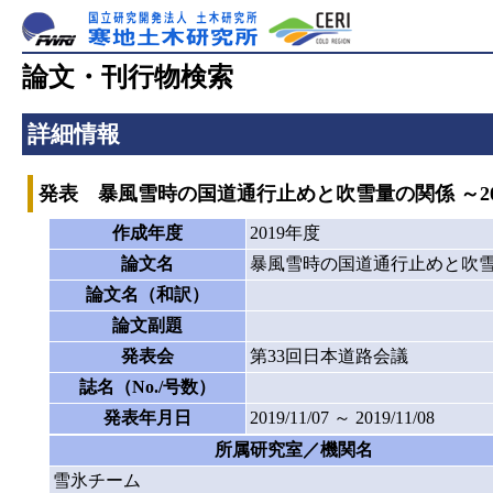
論文・刊行物検索
詳細情報
発表 暴風雪時の国道通行止めと吹雪量の関係 ～2
作成年度
2019年度
論文名
暴風雪時の国道通行止めと吹雪
論文名（和訳）
論文副題
発表会
第33回日本道路会議
誌名（No./号数）
発表年月日
2019/11/07 ～ 2019/11/08
所属研究室／機関名
雪氷チーム