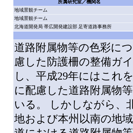
所属研究室／機関名
地域景観チーム
地域景観チーム
北海道開発局 帯広開発建設部 足寄道路事務所
道路附属物等の色彩につ
慮した防護柵の整備ガ
し、平成29年にはこれ
に配慮した道路附属物
いる。 しかしながら、
地および本州以南の地
道における道路附属物