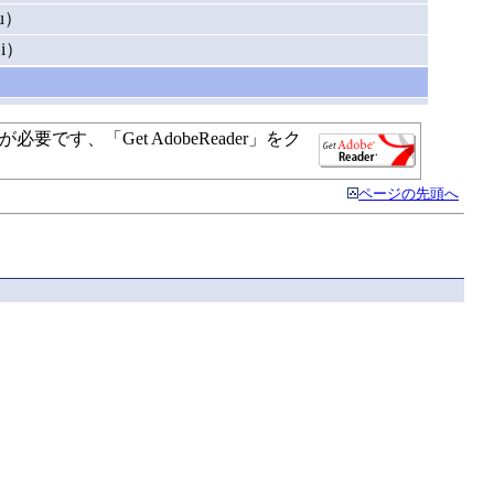
u）
i）
す、「Get AdobeReader」をク
ページの先頭へ