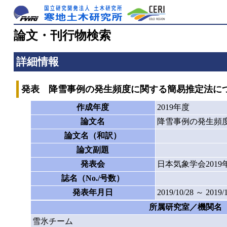
論文・刊行物検索
詳細情報
発表 降雪事例の発生頻度に関する簡易推定法につ
作成年度
2019年度
論文名
降雪事例の発生頻度
論文名（和訳）
論文副題
発表会
日本気象学会201
誌名（No./号数）
発表年月日
2019/10/28 ～ 2019/
所属研究室／機関名
雪氷チーム