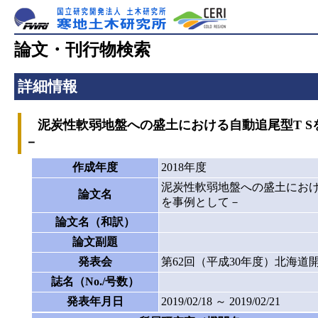
論文・刊行物検索
詳細情報
泥炭性軟弱地盤への盛土における自動追尾型T S
－
作成年度
2018年度
泥炭性軟弱地盤への盛土におけ
論文名
を事例として－
論文名（和訳）
論文副題
発表会
第62回（平成30年度）北海道
誌名（No./号数）
発表年月日
2019/02/18 ～ 2019/02/21