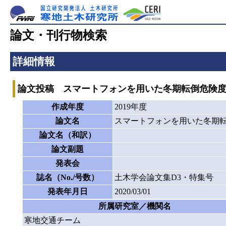
論文・刊行物検索
詳細情報
論文投稿 スマートフォンを用いた冬期転倒危険
作成年度
2019年度
論文名
スマートフォンを用いた冬期
論文名（和訳）
論文副題
発表会
誌名（No./号数）
土木学会論文集D3・特集号
発表年月日
2020/03/01
所属研究室／機関名
寒地交通チーム