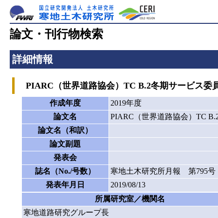
論文・刊行物検索
詳細情報
PIARC（世界道路協会）TC B.2冬期サービス
作成年度
2019年度
論文名
PIARC（世界道路協会）TC 
論文名（和訳）
論文副題
発表会
誌名（No./号数）
寒地土木研究所月報 第795号
発表年月日
2019/08/13
所属研究室／機関名
寒地道路研究グループ長