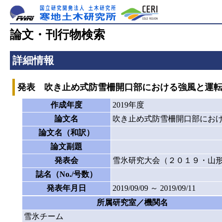
論文・刊行物検索
詳細情報
発表 吹き止め式防雪柵開口部における強風と運
作成年度
2019年度
論文名
吹き止め式防雪柵開口部にお
論文名（和訳）
論文副題
発表会
雪氷研究大会（２０１９・山
誌名（No./号数）
発表年月日
2019/09/09 ～ 2019/09/11
所属研究室／機関名
雪氷チーム