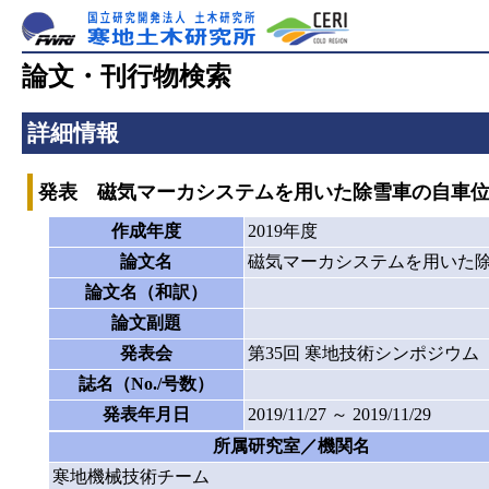
論文・刊行物検索
詳細情報
発表 磁気マーカシステムを用いた除雪車の自車
作成年度
2019年度
論文名
磁気マーカシステムを用いた
論文名（和訳）
論文副題
発表会
第35回 寒地技術シンポジウム
誌名（No./号数）
発表年月日
2019/11/27 ～ 2019/11/29
所属研究室／機関名
寒地機械技術チーム