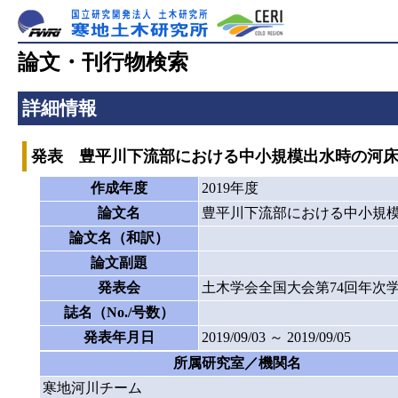
論文・刊行物検索
詳細情報
発表 豊平川下流部における中小規模出水時の河
作成年度
2019年度
論文名
豊平川下流部における中小規
論文名（和訳）
論文副題
発表会
土木学会全国大会第74回年次
誌名（No./号数）
発表年月日
2019/09/03 ～ 2019/09/05
所属研究室／機関名
寒地河川チーム