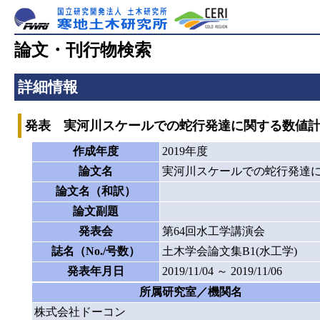
論文・刊行物検索
詳細情報
発表 実河川スケールでの蛇行発達に関する数値
作成年度
2019年度
論文名
実河川スケールでの蛇行発達
論文名（和訳）
論文副題
発表会
第64回水工学講演会
誌名（No./号数）
土木学会論文集B1(水工学)
発表年月日
2019/11/04 ～ 2019/11/06
所属研究室／機関名
株式会社ドーコン