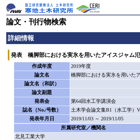
論文・刊行物検索
詳細情報
発表 橋脚部における実氷を用いたアイスジャム
作成年度
2019年度
論文名
橋脚部における実氷を用いた
論文名（和訳）
論文副題
発表会
第64回水工学講演会
誌名（No./号数）
土木学会論文集B1（水工学）Vol.7
発表年月日
2019/11/03 ～ 2019/11/05
所属研究室／機関名
北見工業大学