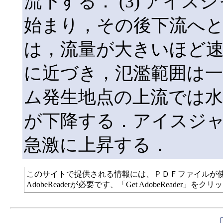
流下する． (3) アイ
始まり，その後下流へと氾
は，流量が大きいほど
に近づき，氾濫範囲は一定
ム発生地点の上流では水
が下降する．アイスジ
急激に上昇する．
このサイトで提供される情報には、ＰＤＦファイルが
AdobeReaderが必要です、「Get AdobeReade