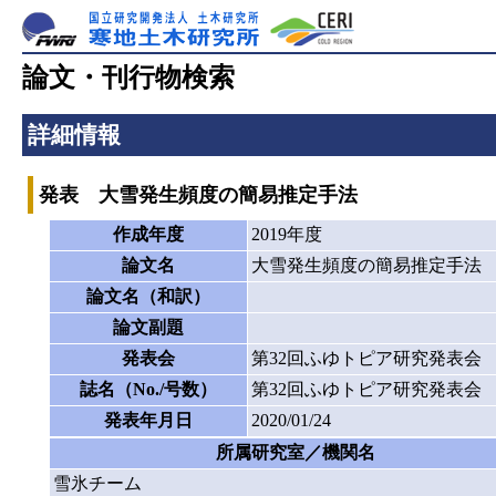
論文・刊行物検索
詳細情報
発表 大雪発生頻度の簡易推定手法
作成年度
2019年度
論文名
大雪発生頻度の簡易推定手法
論文名（和訳）
論文副題
発表会
第32回ふゆトピア研究発表会
誌名（No./号数）
第32回ふゆトピア研究発表会
発表年月日
2020/01/24
所属研究室／機関名
雪氷チーム