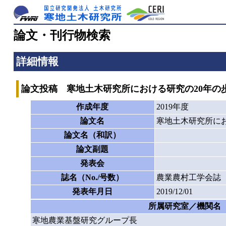
論文・刊行物検索
詳細情報
論文投稿 寒地土木研究所における研究の20年の
作成年度
2019年度
論文名
寒地土木研究所にお
論文名（和訳）
論文副題
発表会
誌名（No./号数）
農業農村工学会誌
発表年月日
2019/12/01
所属研究室／機関名
寒地農業基盤研究グループ長