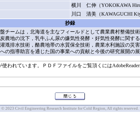
横川 仁伸（YOKOKAWA Hiro
川口 清美（KAWAGUCHI Kiy
抄録
盤チームは，北海道を主なフィールドとして農業農村整備技術
炭農地の沈下，乳牛ふん尿の嫌気性発酵・好気性発酵に関する
灌漑排水技術，酪農地帯の水質保全技術，農業水利施設の災害
への指導助言を通じた国の事業への貢献と今後の研究展開の展
います。ＰＤＦファイルをご覧頂くにはAdobeReaderが必要で
© 2023 Civil Engineering Research Institute for Cold Region, All rights reserved.