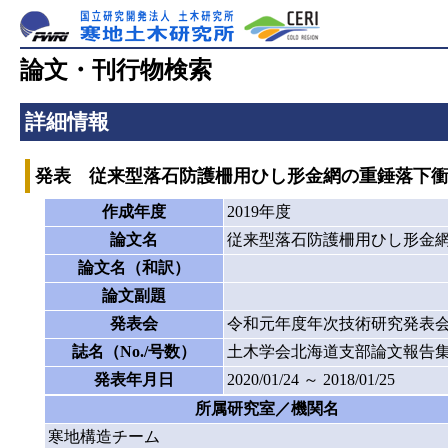
論文・刊行物検索
詳細情報
発表 従来型落石防護柵用ひし形金網の重錘落下
作成年度
2019年度
論文名
従来型落石防護柵用ひし形金
論文名（和訳）
論文副題
発表会
令和元年度年次技術研究発表
誌名（No./号数）
土木学会北海道支部論文報告
発表年月日
2020/01/24 ～ 2018/01/25
所属研究室／機関名
寒地構造チーム