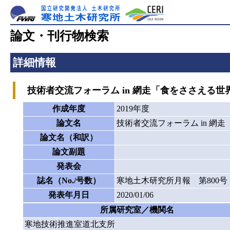
論文・刊行物検索
詳細情報
技術者交流フォーラム in 網走「食をささえる世
作成年度
2019年度
論文名
技術者交流フォーラム in 網
論文名（和訳）
論文副題
発表会
誌名（No./号数）
寒地土木研究所月報 第800号
発表年月日
2020/01/06
所属研究室／機関名
寒地技術推進室道北支所