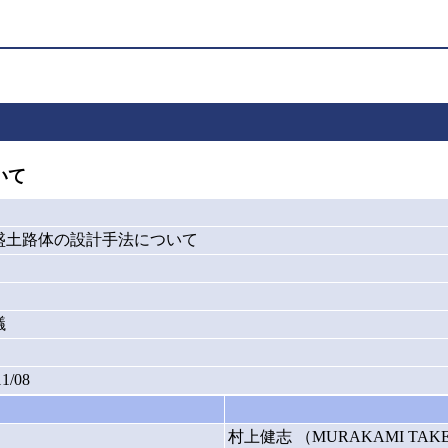
いて
盛土路体の設計手法について
議
11/08
村上健志 （MURAKAMI TAKE