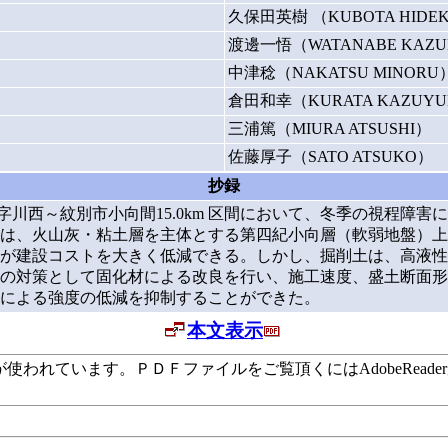
久保田英樹 （KUBOTA HIDEK
渡邊一悟（WATANABE KAZU
中津稔（NAKATSU MINORU
倉田和幸（KURATA KAZUYU
三浦篤（MIURA ATSUSHI）
佐藤厚子（SATO ATSUKO）
抄録
町字川西～紋別市小向間15.0km 区間において、冬季の視程障
は、火山灰・粘土層を主体とする第四紀小向層（軟弱地盤）上
が建設コストを大きく低減できる。しかし、掘削土は、高液性
の対策として固化材による改良を行い、施工速度、盛土断面形
による強度の低減を抑制することができた。
本文表示
います。ＰＤＦファイルをご覧頂くにはAdobeReaderが必要で