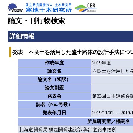
論文・刊行物検索
詳細情報
発表 不良土を活用した盛土路体の設計手法につ
作成年度
2019年度
論文名
不良土を活用した
論文名（和訳）
論文副題
発表会
第33回日本道路会
誌名（No./号数）
発表年月日
2019/11/07 ～ 2019/
所属研究室／機関名
北海道開発局 網走開発建設部 興部道路事務所