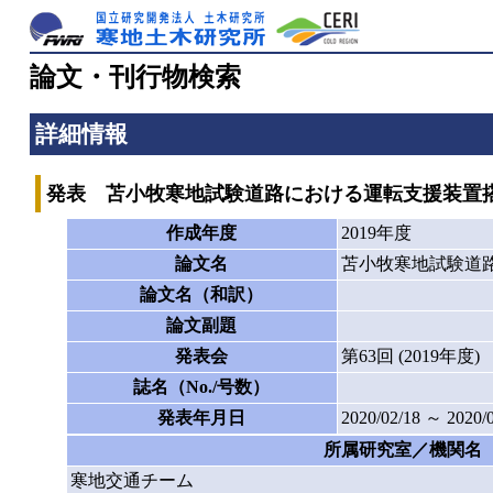
論文・刊行物検索
詳細情報
発表 苫小牧寒地試験道路における運転支援装置
作成年度
2019年度
論文名
苫小牧寒地試験道
論文名（和訳）
論文副題
発表会
第63回 (2019
誌名（No./号数）
発表年月日
2020/02/18 ～ 2020/
所属研究室／機関名
寒地交通チーム