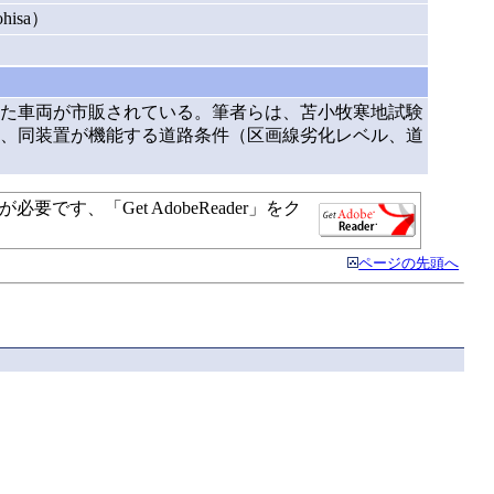
isa）
た車両が市販されている。筆者らは、苫小牧寒地試験
え、同装置が機能する道路条件（区画線劣化レベル、道
す、「Get AdobeReader」をク
ページの先頭へ