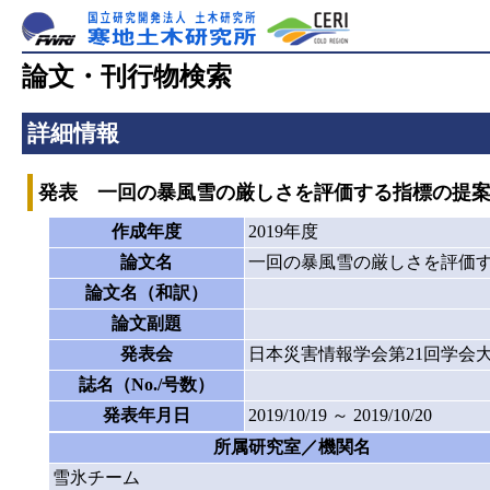
論文・刊行物検索
詳細情報
発表 一回の暴風雪の厳しさを評価する指標の提
作成年度
2019年度
論文名
一回の暴風雪の厳しさを評価
論文名（和訳）
論文副題
発表会
日本災害情報学会第21回学会
誌名（No./号数）
発表年月日
2019/10/19 ～ 2019/10/20
所属研究室／機関名
雪氷チーム