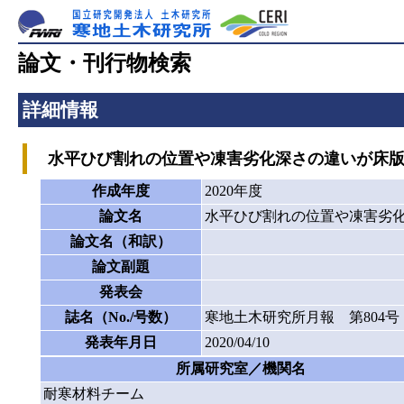
論文・刊行物検索
詳細情報
水平ひび割れの位置や凍害劣化深さの違いが床版
作成年度
2020年度
論文名
水平ひび割れの位置や凍害劣
論文名（和訳）
論文副題
発表会
誌名（No./号数）
寒地土木研究所月報 第804号
発表年月日
2020/04/10
所属研究室／機関名
耐寒材料チーム