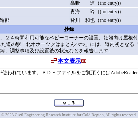
髙野 進（(no entry)）
青海 玲（(no entry)）
進部
皆川 和也（(no entry)）
抄録
、２４時間利用可能なベビーコーナーの設置、妊婦向け屋根付
した道の駅「北オホーツクはまとんべつ」には、道内初となる
緯、調整事項及び設置後の状況などを報告します。
本文表示
います。ＰＤＦファイルをご覧頂くにはAdobeReaderが必要で
© 2023 Civil Engineering Research Institute for Cold Region, All rights reserved.