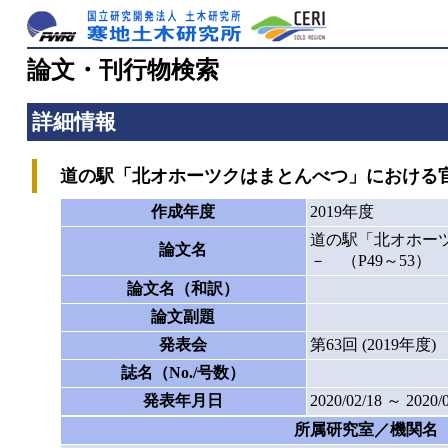
論文・刊行物検索
詳細情報
道の駅「北オホーツクはまとんべつ」における官民
作成年度
2019年度
道の駅「北オホー
論文名
－ （P49～53）
論文名（和訳）
論文副題
発表会
第63回 (2019
誌名（No./号数）
発表年月日
2020/02/18 ～ 2020/
所属研究室／機関名