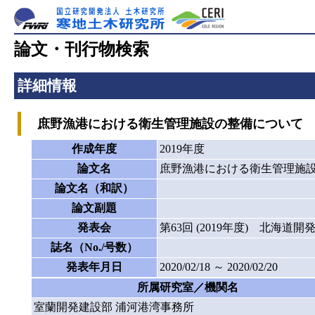
論文・刊行物検索
詳細情報
庶野漁港における衛生管理施設の整備について （P
作成年度
2019年度
論文名
庶野漁港における衛生管理施設の
論文名（和訳）
論文副題
発表会
第63回 (2019年度) 北海道
誌名（No./号数）
発表年月日
2020/02/18 ～ 2020/02/20
所属研究室／機関名
室蘭開発建設部 浦河港湾事務所