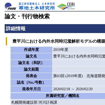
論文・刊行物検索
詳細情報
豊平川における内外水同時氾濫解析モデルの構築につ
作成年度
2019年度
論文名
豊平川における内外水同時氾濫解
論文名（和訳）
論文副題
発表会
第63回 (2019年度) 北海道
誌名（No./号数）
発表年月日
2020/02/18 ～ 2020/02/20
所属研究室／機関名
札幌開発建設部 河川計画課