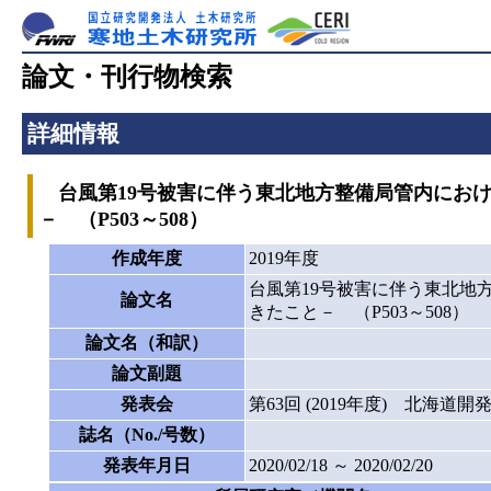
論文・刊行物検索
詳細情報
台風第19号被害に伴う東北地方整備局管内における
－ （P503～508）
作成年度
2019年度
台風第19号被害に伴う東北地方
論文名
きたこと－ （P503～508）
論文名（和訳）
論文副題
発表会
第63回 (2019年度) 北海道
誌名（No./号数）
発表年月日
2020/02/18 ～ 2020/02/20