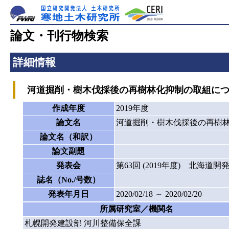
論文・刊行物検索
詳細情報
河道掘削・樹木伐採後の再樹林化抑制の取組について
作成年度
2019年度
論文名
河道掘削・樹木伐採後の再樹林
論文名（和訳）
論文副題
発表会
第63回 (2019年度) 北海道
誌名（No./号数）
発表年月日
2020/02/18 ～ 2020/02/20
所属研究室／機関名
札幌開発建設部 河川整備保全課