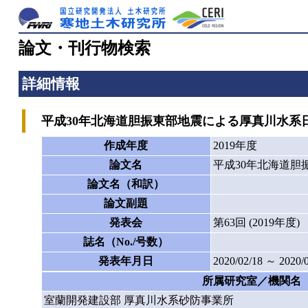
論文・刊行物検索
詳細情報
平成30年北海道胆振東部地震による厚真川水系日高
作成年度
2019年度
論文名
平成30年北海道胆
論文名（和訳）
論文副題
発表会
第63回 (2019
誌名（No./号数）
発表年月日
2020/02/18 ～ 2020/
所属研究室／機関名
室蘭開発建設部 厚真川水系砂防事業所