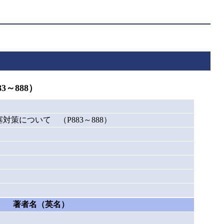
～888）
策について （P883～888）
著者名（英名）