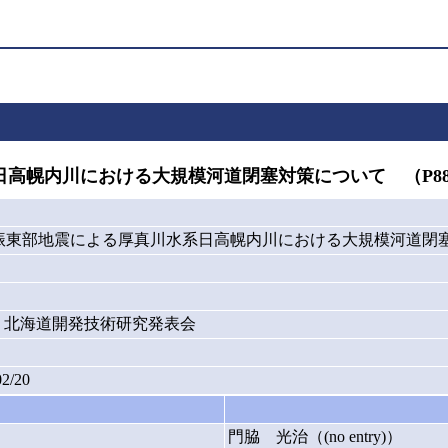
幌内川における大規模河道閉塞対策について （P883
振東部地震による厚真川水系日高幌内川における大規模河道閉塞対
年度) 北海道開発技術研究発表会
02/20
門脇 光治（(no entry)）