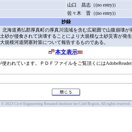
山口 昌志（(no entry)）
佐々木 晋（(no entry)）
抄録
し、北海道勇払郡厚真町の厚真川流域を含む広範囲で山腹崩壊が
土砂が侵食されて決壊することにより大規模な土砂災害が発生
大規模河道閉塞対策について報告するものである。
本文表示
います。ＰＤＦファイルをご覧頂くにはAdobeReaderが必要で
© 2023 Civil Engineering Research Institute for Cold Region, All rights reserved.