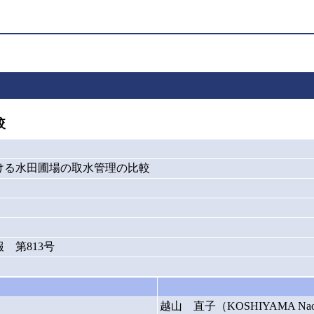
較
ける水田圃場の取水管理の比較
 第813号
越山 直子（KOSHIYAMA Na