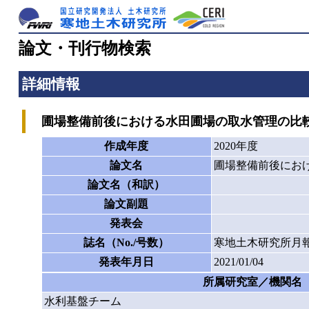
論文・刊行物検索
詳細情報
圃場整備前後における水田圃場の取水管理の比
作成年度
2020年度
論文名
圃場整備前後にお
論文名（和訳）
論文副題
発表会
誌名（No./号数）
寒地土木研究所月報
発表年月日
2021/01/04
所属研究室／機関名
水利基盤チーム