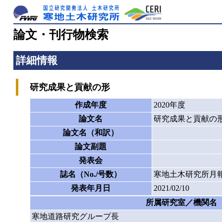
論文・刊行物検索
詳細情報
研究成果と貢献の形
作成年度
2020年度
論文名
研究成果と貢献の
論文名（和訳）
論文副題
発表会
誌名（No./号数）
寒地土木研究所月報
発表年月日
2021/02/10
所属研究室／機関名
寒地道路研究グループ長