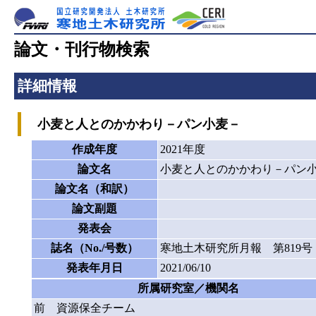
論文・刊行物検索
詳細情報
小麦と人とのかかわり－パン小麦－
作成年度
2021年度
論文名
小麦と人とのかかわり－パン
論文名（和訳）
論文副題
発表会
誌名（No./号数）
寒地土木研究所月報 第819号
発表年月日
2021/06/10
所属研究室／機関名
前 資源保全チーム