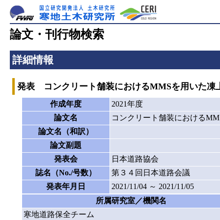
論文・刊行物検索
詳細情報
発表 コンクリート舗装におけるMMSを用いた凍
作成年度
2021年度
論文名
コンクリート舗装におけるMM
論文名（和訳）
論文副題
発表会
日本道路協会
誌名（No./号数）
第３４回日本道路会議
発表年月日
2021/11/04 ～ 2021/11/05
所属研究室／機関名
寒地道路保全チーム