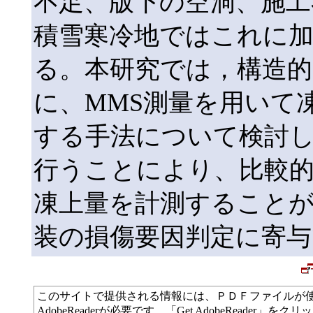
不足、版下の空洞、施工
積雪寒冷地ではこれに
る。本研究では，構造
に、MMS測量を用いて
する手法について検討し
行うことにより、比較
凍上量を計測すること
装の損傷要因判定に寄与
このサイトで提供される情報には、ＰＤＦファイルが
AdobeReaderが必要です、「Get AdobeReade